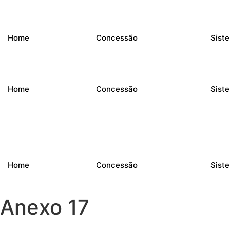
Ir
para
o
Home
Concessão
Sist
conteúdo
Home
Concessão
Sist
Home
Concessão
Sist
Anexo 17