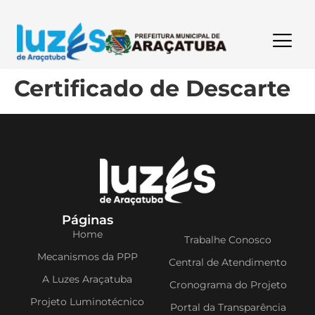
Certificado de Descarte
Páginas
Home
Trabalhe Conosco
Mecanismos da PPP
Central de Atendimento
A Luzes Araçatuba
Cronograma do Projeto
Projeto Luminotécnico
Portal da Transparência