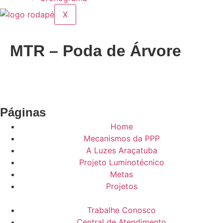
X
MTR – Poda de Árvore
Páginas
Home
Mecanismos da PPP
A Luzes Araçatuba
Projeto Luminotécnico
Metas
Projetos
Trabalhe Conosco
Central de Atendimento