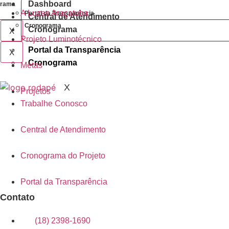
Dashboard
grama
A Luzes Araçatuba
Portal da Transparência
Central de Atendimento
Cronograma
Cronograma
X
Projeto Luminotécnico
Portal da Transparência
X
Cronograma
Metas
X
Projetos
Trabalhe Conosco
Central de Atendimento
Cronograma do Projeto
Portal da Transparência
Contato
(18) 2398-1690