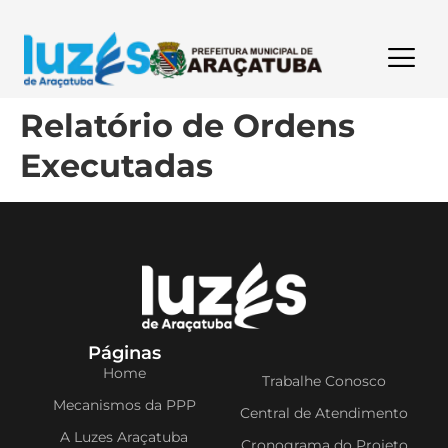
Relatório de Ordens
Executadas
Páginas
Home
Trabalhe Conosco
Mecanismos da PPP
Central de Atendimento
A Luzes Araçatuba
Cronograma do Projeto