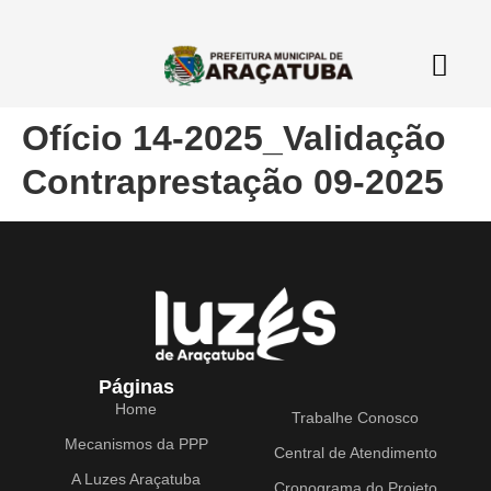
Ofício 14-2025_Validação
Contraprestação 09-2025
Páginas
Home
Trabalhe Conosco
Mecanismos da PPP
Central de Atendimento
A Luzes Araçatuba
Cronograma do Projeto